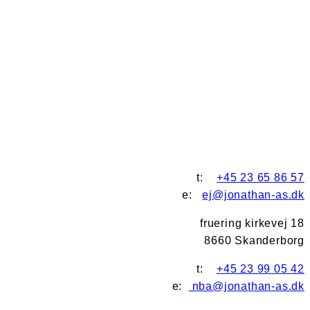
t:
+45 23 65 86 57
e:
ej@jonathan-as.dk
fruering kirkevej 18
8660 Skanderborg
t:
+45 23 99 05 42
e:
nba@jonathan-as.dk