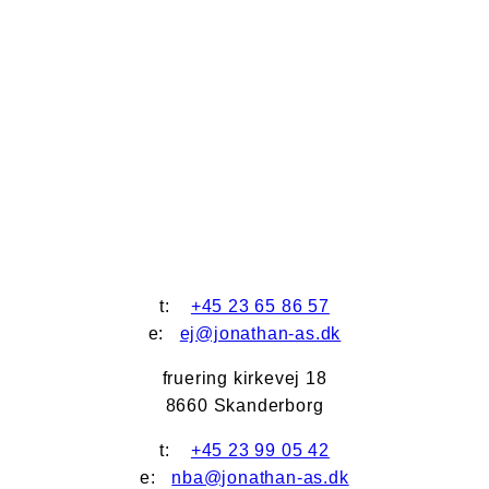
t:
+45 23 65 86 57
e:
ej@jonathan-as.dk
fruering kirkevej 18
8660 Skanderborg
t:
+45 23 99 05 42
e:
nba@jonathan-as.dk