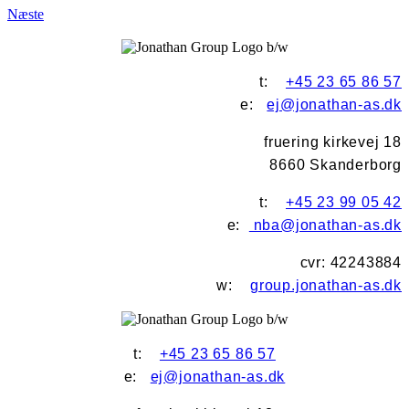
Næste
t:
+45 23 65 86 57
e:
ej@jonathan-as.dk
fruering kirkevej 18
8660 Skanderborg
t:
+45 23 99 05 42
e:
nba@jonathan-as.dk
cvr: 42243884
w:
group.jonathan-as.dk
t:
+45 23 65 86 57
e:
ej@jonathan-as.dk