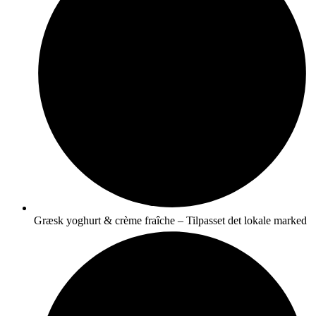
Græsk yoghurt & crème fraîche – Tilpasset det lokale marked