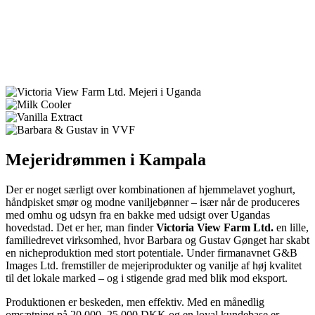
Mejeridrømmen i Kampala
Der er noget særligt over kombinationen af hjemmelavet yoghurt,
håndpisket smør og modne vaniljebønner – især når de produceres
med omhu og udsyn fra en bakke med udsigt over Ugandas
hovedstad. Det er her, man finder
Victoria View Farm Ltd.
en lille,
familiedrevet virksomhed, hvor Barbara og Gustav Gønget har skabt
en nicheproduktion med stort potentiale. Under firmanavnet G&B
Images Ltd. fremstiller de mejeriprodukter og vanilje af høj kvalitet
til det lokale marked – og i stigende grad med blik mod eksport.
Produktionen er beskeden, men effektiv. Med en månedlig
omsætning på 20.000–25.000 DKK og en loyal kundebase er