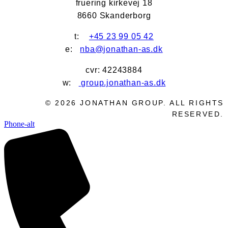
fruering kirkevej 18
8660 Skanderborg
t:
+45 23 99 05 42
e:
nba@jonathan-as.dk
cvr: 42243884
w:
group.jonathan-as.dk
©
2026
JONATHAN GROUP. ALL RIGHTS
RESERVED.
Phone-alt