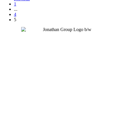
1
...
4
5