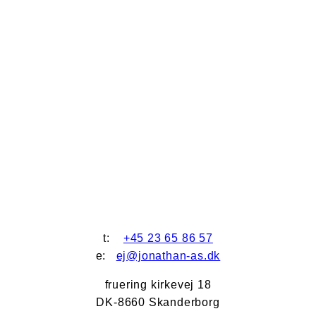
t:
+45 23 65 86 57
e:
ej@jonathan-as.dk
fruering kirkevej 18
DK-8660 Skanderborg