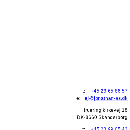
t:
+45 23 65 86 57
e:
ej@jonathan-as.dk
fruering kirkevej 18
DK-8660 Skanderborg
t:
+45 23 99 05 42