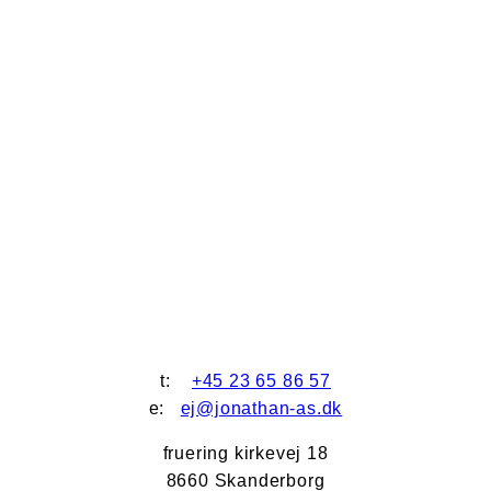
t:
+45 23 65 86 57
e:
ej@jonathan-as.dk
fruering kirkevej 18
8660 Skanderborg