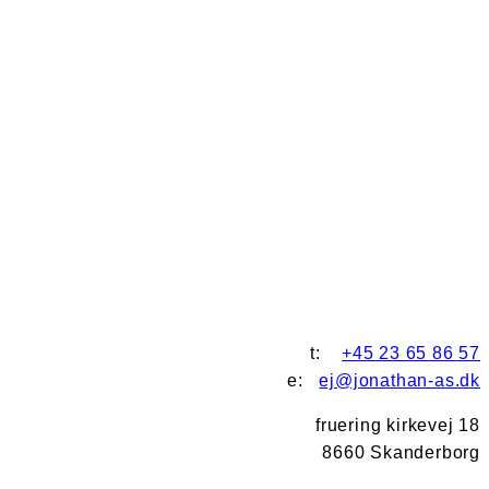
t:
+45 23 65 86 57
e:
ej@jonathan-as.dk
fruering kirkevej 18
8660 Skanderborg