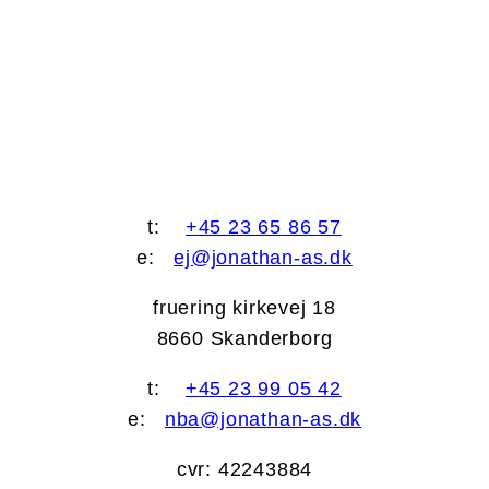
t:
+45 23 65 86 57
e:
ej@jonathan-as.dk
fruering kirkevej 18
8660 Skanderborg
t:
+45 23 99 05 42
e:
nba@jonathan-as.dk
cvr: 42243884