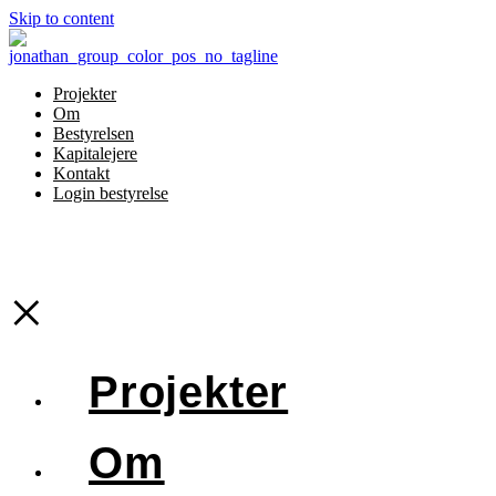
Skip to content
Projekter
Om
Bestyrelsen
Kapitalejere
Kontakt
Login bestyrelse
×
Projekter
Om