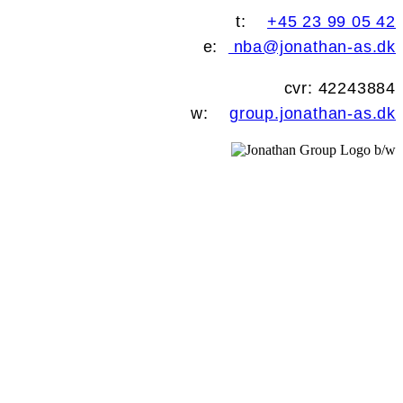
t:
+45 23 99 05 42
e:
nba@jonathan-as.dk
cvr: 42243884
w:
group.jonathan-as.dk